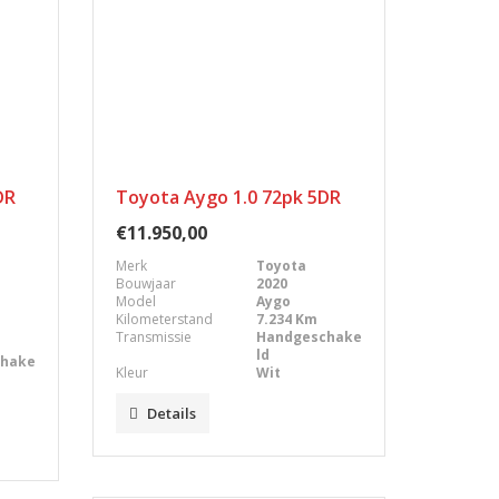
DR
Toyota Aygo 1.0 72pk 5DR
€11.950,00
Merk
Toyota
Bouwjaar
2020
Model
Aygo
Kilometerstand
7.234 Km
Transmissie
Handgeschake
ld
chake
Kleur
Wit
Details