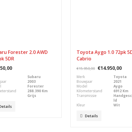
aru Forester 2.0 AWD
Toyota Aygo 1.0 72pk 5
pk 5DR
Cabrio
50,00
€14.950,00
€15.950,00
Subaru
Merk
Toyota
jaar
2003
Bouwjaar
2021
l
Forester
Model
Aygo
eterstand
288.390 Km
Kilometerstand
6912 Km
Grijs
Transmissie
Handges
ld
Kleur
Wit
Details
Details