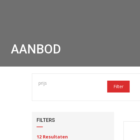
AANBOD
prijs
Filter
FILTERS
12
Resultaten