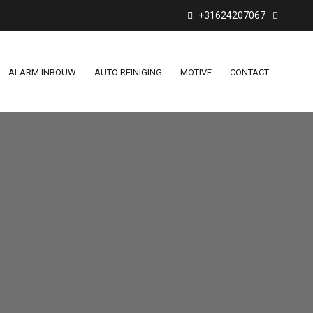
+31624207067
ALARM INBOUW
AUTO REINIGING
MOTIVE
CONTACT