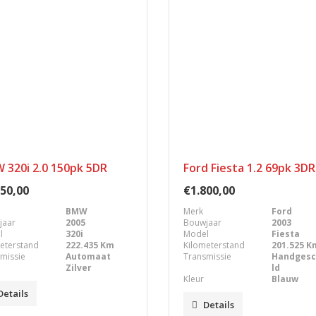
 320i 2.0 150pk 5DR
Ford Fiesta 1.2 69pk 3DR
50,00
€1.800,00
BMW
Merk
Ford
jaar
2005
Bouwjaar
2003
l
320i
Model
Fiesta
eterstand
222.435 Km
Kilometerstand
201.525 K
missie
Automaat
Transmissie
Handges
Zilver
ld
Kleur
Blauw
Details
Details