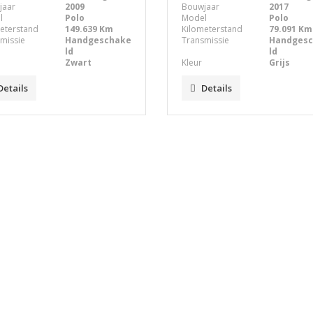
jaar
2009
Bouwjaar
2017
l
Polo
Model
Polo
eterstand
149.639 Km
Kilometerstand
79.091 Km
missie
Handgeschake
Transmissie
Handges
ld
ld
Zwart
Kleur
Grijs
Details
Details