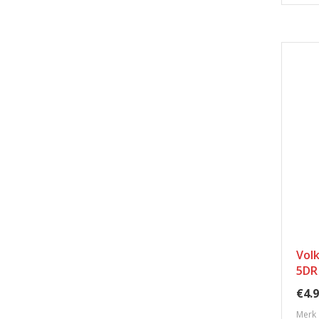
Vol
5DR
€4.9
Merk