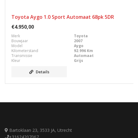
Toyota Aygo 1.0 Sport Automaat 68pk 5DR
€4.950,00
Merk
Toyota
Bouwjaar
2007
Model
Aygo
Kilometerstand
92.996 Km
Transmissie
Automaat
Kleur
Grijs
Details
Bartoklaan 23, 3533 JA, Utrecht
+31624207067