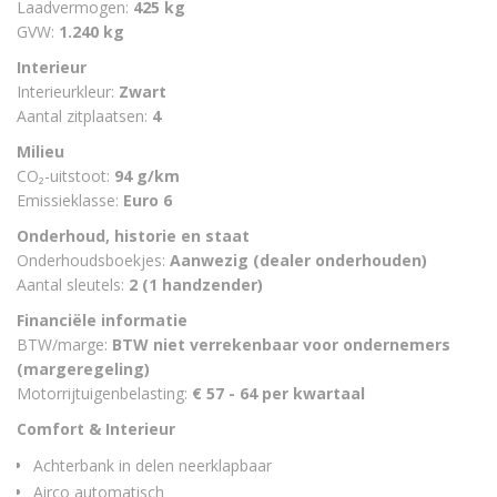
Laadvermogen:
425 kg
GVW:
1.240 kg
Interieur
Interieurkleur:
Zwart
Aantal zitplaatsen:
4
Milieu
CO₂-uitstoot:
94 g/km
Emissieklasse:
Euro 6
Onderhoud, historie en staat
Onderhoudsboekjes:
Aanwezig (dealer onderhouden)
Aantal sleutels:
2 (1 handzender)
Financiële informatie
BTW/marge:
BTW niet verrekenbaar voor ondernemers
(margeregeling)
Motorrijtuigenbelasting:
€ 57 - 64 per kwartaal
Comfort & Interieur
Achterbank in delen neerklapbaar
Airco automatisch