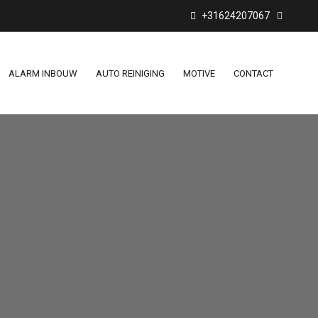
+31624207067
ALARM INBOUW
AUTO REINIGING
MOTIVE
CONTACT