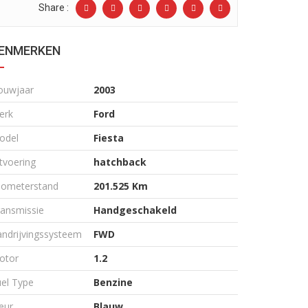
Share :
ENMERKEN
ouwjaar
2003
erk
Ford
odel
Fiesta
tvoering
hatchback
ilometerstand
201.525 Km
ransmissie
Handgeschakeld
ndrijvingssysteem
FWD
otor
1.2
el Type
Benzine
eur
Blauw