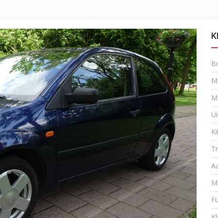
K
B
M
M
Ui
K
T
Aa
M
Fu
Kl