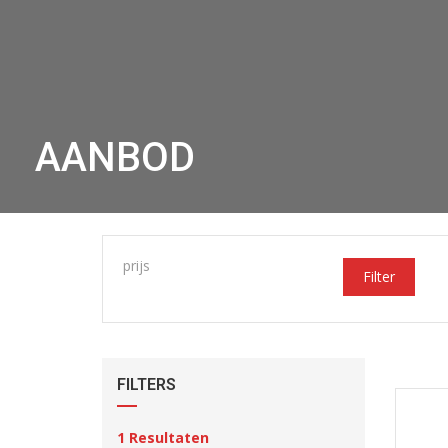
AANBOD
prijs
Filter
FILTERS
1
Resultaten