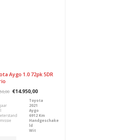
ota Aygo 1.0 72pk 5DR
rio
€14.950,00
50,00
Toyota
jaar
2021
l
Aygo
eterstand
6912 Km
missie
Handgeschake
ld
Wit