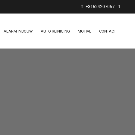
+31624207067
ALARM INBOUW
AUTO REINIGING
MOTIVE
CONTACT