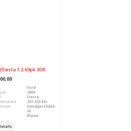
 Fiesta 1.2 69pk 3DR
00,00
Ford
jaar
2003
l
Fiesta
eterstand
201.525 Km
missie
Handgeschake
ld
Blauw
Details