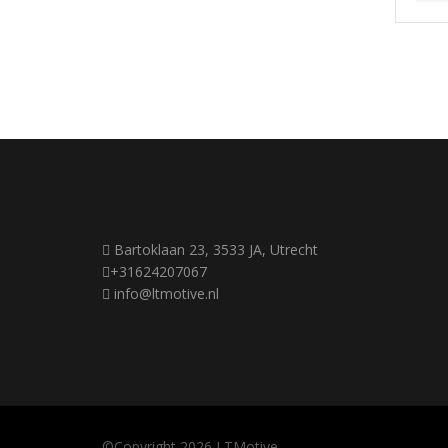
Bartoklaan 23, 3533 JA, Utrecht
+31624207067
info@ltmotive.nl
©Copyright 2026
LTMotive