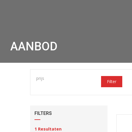
AANBOD
prijs
Filter
FILTERS
1
Resultaten