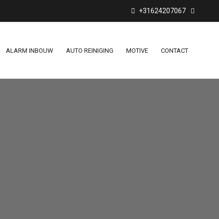
+31624207067
ALARM INBOUW
AUTO REINIGING
MOTIVE
CONTACT