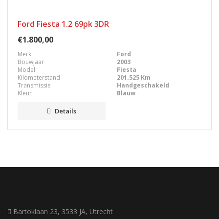
Ford Fiesta 1.2 69pk 3DR
€1.800,00
Merk
Ford
Bouwjaar
2003
Model
Fiesta
Kilometerstand
201.525 Km
Transmissie
Handgeschakeld
Kleur
Blauw
Details
Bartoklaan 23, 3533 JA, Utrecht