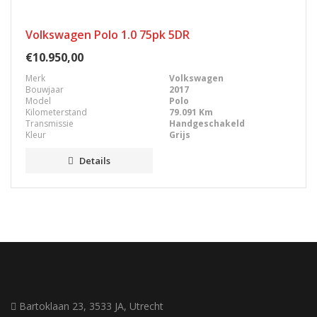
Volkswagen Polo 1.0 75pk 5DR
€10.950,00
Merk
Volkswagen
Bouwjaar
2017
Model
Polo
Kilometerstand
79.091 Km
Transmissie
Handgeschakeld
Kleur
Grijs
Details
Bartoklaan 23, 3533 JA, Utrecht