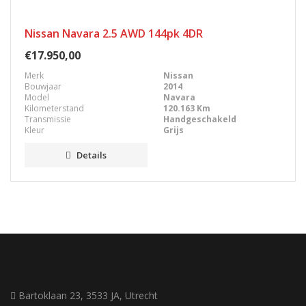
Nissan Navara 2.5 AWD 144pk 4DR
€17.950,00
Merk
Nissan
Bouwjaar
2014
Model
Navara
Kilometerstand
120.163 Km
Transmissie
Handgeschakeld
Kleur
Grijs
Details
Bartoklaan 23, 3533 JA, Utrecht