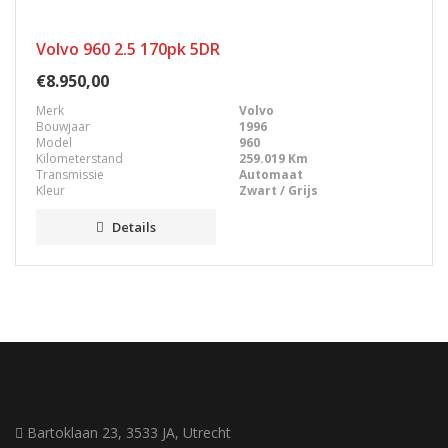
Volvo 960 2.5 170pk 5DR
€8.950,00
Merk
Volvo
Bouwjaar
1996
Model
960
Kilometerstand
259.019 Km
Transmissie
Automaat
Kleur
Zwart / Grijs
Details
Bartoklaan 23, 3533 JA, Utrecht