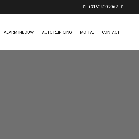
+31624207067
ALARM INBOUW
AUTO REINIGING
MOTIVE
CONTACT