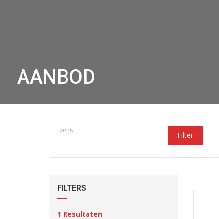
AANBOD
prijs
Filter
FILTERS
1
Resultaten