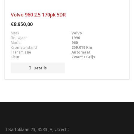
Volvo 960 2.5 170pk 5DR
€8.950,00
Merk
Volvo
Bouwjaar
1996
Model
960
Kilometerstand
259.019 Km
Transmissie
Automaat
Kleur
Zwart / Grijs
Details
Bartoklaan 23, 3533 JA, Utrecht