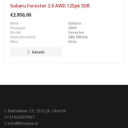
Subaru Forester 2.0 AWD 125pk 5DR
€2.950,00
Merk
Subaru
Bouwjaar
2003
Model
Forester
Kilometerstand
288.390 Km
Kleur
Grijs
Details
Bartoklaan 23, 3533 JA, Utrecht
+31624207067
info@ltmotive.nl