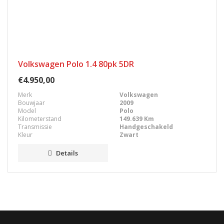
Volkswagen Polo 1.4 80pk 5DR
€4.950,00
Merk
Volkswagen
Bouwjaar
2009
Model
Polo
Kilometerstand
149.639 Km
Transmissie
Handgeschakeld
Kleur
Zwart
Details