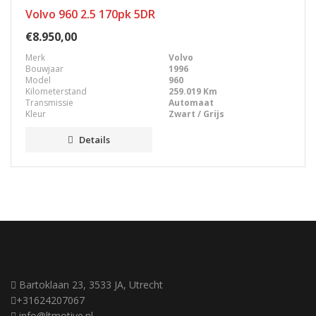
Volvo 960 2.5 170pk 5DR
€8.950,00
Merk
Volvo
Bouwjaar
1996
Model
960
Kilometerstand
259.019 Km
Transmissie
Automaat
Kleur
Zwart / Grijs
Details
Bartoklaan 23, 3533 JA, Utrecht
+31624207067
info@ltmotive.nl